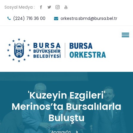
Sosyal Medya :
(224) 716 36 00
orkestra.sbmd@bursa.bel.tr
'Kuzeyin Ezgileri'
Merinos’ta Bursalılarla
Buluştu
Anasayfa