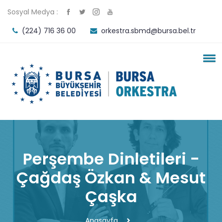
Sosyal Medya :
(224) 716 36 00
orkestra.sbmd@bursa.bel.tr
Perşembe Dinletileri -
Çağdaş Özkan & Mesut
Çaşka
Anasayfa