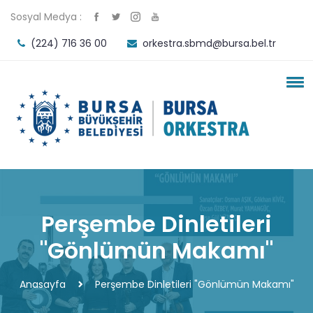
Sosyal Medya :
(224) 716 36 00
orkestra.sbmd@bursa.bel.tr
Perşembe Dinletileri
"Gönlümün Makamı"
Anasayfa
Perşembe Dinletileri "Gönlümün Makamı"