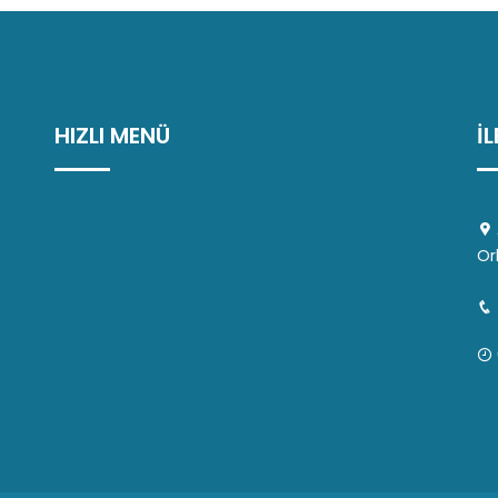
HIZLI MENÜ
İ
Or