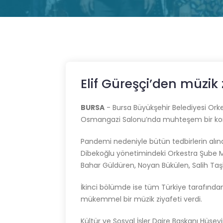
Elif Güreşçi’den müzik 
BURSA
- Bursa Büyükşehir Belediyesi Ork
Osmangazi Salonu’nda muhteşem bir kon
Pandemi nedeniyle bütün tedbirlerin alındı
Dibekoğlu yönetimindeki Orkestra Şube M
Bahar Güldüren, Noyan Bükülen, Salih Taşk
İkinci bölümde ise tüm Türkiye tarafından 
mükemmel bir müzik ziyafeti verdi.
Kültür ve Sosyal İşler Daire Başkanı Hüs