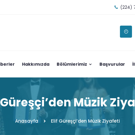
(224) 
berler
Hakkımızda
Bölümlerimiz
Başvurular
İ
f Güreşçi’den Müzik Ziya
Anasayfa
Elif Güreşçi’den Müzik Ziyafeti