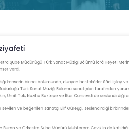
ziyafeti
estra Şube Müdürlüğü Türk Sanat Müziği Bölümü İcrâ Heyeti Merin
ser verdi.
ğı konserin birinci bölümünde, duayen bestekârlar Sâdi Işılay ve S
üdürlüğü Türk Sanat Müziği Bölümü sanatçıları tarafından yorum
ın, Ümit Tok, Nezihe Boztepe ve İlker Cansevdi de seslendirdiği es
sevilen ve beğenilen sanatçı Elif Güreşçi, seslendirdiği birbirinde
eyin Buran ve Orkestra Şube Müdürü Muhterem Çevik'in de katıldığ