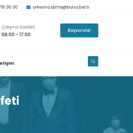
716 36 00
orkestra.sbmd@bursa.bel.tr
Çalışma Saatleri
Başvurular
08:00 - 17:00
letişim
feti