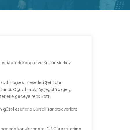
os Atatürk Kongre ve Kültür Merkezi
âdi Hoşses’in eserleri Şef Fahri
landı. Oğuz İmrak, Ayşegül Yüzgeç,
erlerle geceye renk kattı.
n güzel eserlerle Bursalı sanatseverlere
ı gecede konuk sanatçı Elif Güreşçi adına